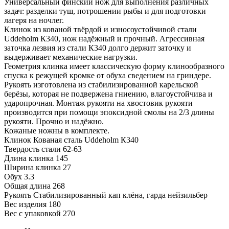
Универсальный финский нож для выполнения различных
задач: разделки туш, потрошении рыбы и для подготовки
лагеря на ночлег.
Клинок из кованой твёрдой и износоустойчивой стали
Uddeholm К340, нож надёжный и прочный. Агрессивная
заточка лезвия из стали К340 долго держит заточку и
выдерживает механические нагрузки.
Геометрия клинка имеет классическую форму клинообразного
спуска к режущей кромке от обуха сведением на гриндере.
Рукоять изготовлена из стабилизированной карельской
берёзы, которая не подвержена гниению, влагоустойчива и
ударопрочная. Монтаж рукояти на хвостовик рукояти
производится при помощи эпоксидной смолы на 2/3 длины
рукояти. Прочно и надёжно.
Кожаные ножны в комплекте.
Клинок
Кованая сталь Uddeholm К340
Твердость стали
62-63
Длина клинка
145
Ширина клинка
27
Обух
3.3
Общая длина
268
Рукоять
Стабилизированный кап клёна, гарда нейзильбер
Вес изделия
180
Вес с упаковкой
270