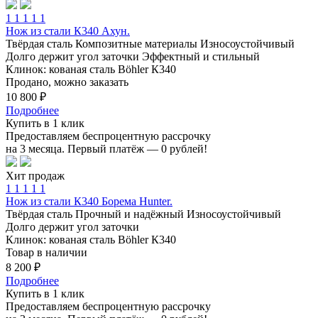
1
1
1
1
1
Нож из стали К340 Ахун.
Твёрдая сталь
Композитные материалы
Износоустойчивый
Долго держит угол заточки
Эффектный и стильный
Клинок: кованая сталь Böhler К340
Продано, можно заказать
10 800 ₽
Подробнее
Купить в 1 клик
Предоставляем беспроцентную рассрочку
на 3 месяца. Первый платёж — 0 рублей!
Хит продаж
1
1
1
1
1
Нож из стали К340 Борема Hunter.
Твёрдая сталь
Прочный и надёжный
Износоустойчивый
Долго держит угол заточки
Клинок: кованая сталь Böhler К340
Товар в наличии
8 200 ₽
Подробнее
Купить в 1 клик
Предоставляем беспроцентную рассрочку