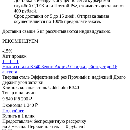
Доставка в Беларусь осуществляется курьерской
службой СДЕК или Почтой РФ, стоимость доставки от
400 рублей.
Срок доставки от 5 до 15 дней. Отправка заказа
осуществляется по 100% предоплате заказа.
Доставки свыше 5 кг рассчитываются индивидуально.
РЕКОМЕНДУЕМ
-15%
Хит продаж
1
1
1
1
1
Нож из стали К340 Зериг. Акция! Скидка действует до 16
августа
Твёрдая сталь
Эффективный рез
Прочный и надёжный
Долго
держит угол заточки
Клинок: кованая сталь Uddeholm К340
Товар в наличии
9 540 ₽
8 200 ₽
Экономия 1 340 ₽
Подробнее
Купить в 1 клик
Предоставляем беспроцентную рассрочку
на 3 месяца. Первый платёж — 0 рублей!