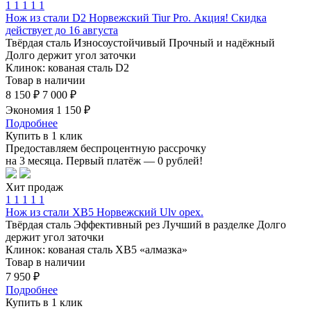
1
1
1
1
1
Нож из стали D2 Норвежский Tiur Pro. Акция! Скидка
действует до 16 августа
Твёрдая сталь
Износоустойчивый
Прочный и надёжный
Долго держит угол заточки
Клинок: кованая сталь D2
Товар в наличии
8 150 ₽
7 000 ₽
Экономия 1 150 ₽
Подробнее
Купить в 1 клик
Предоставляем беспроцентную рассрочку
на 3 месяца. Первый платёж — 0 рублей!
Хит продаж
1
1
1
1
1
Нож из стали ХВ5 Норвежский Ulv орех.
Твёрдая сталь
Эффективный рез
Лучший в разделке
Долго
держит угол заточки
Клинок: кованая сталь ХВ5 «алмазка»
Товар в наличии
7 950 ₽
Подробнее
Купить в 1 клик