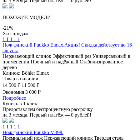
на 3 месяца. Первый платёж — 0 рублей!
ПОХОЖИЕ
МОДЕЛИ
-21%
Хит продаж
1
1
1
1
1
Нож финский Puukko Elmax.Акция! Скидка действует до 16
августа
Нержавеющий клинок
Эффективный рез
Универсальный в
применении
Прочный и надёжный
Стабилизированное
дерево
Клинок: Böhler Elmax
Товар в наличии
14 500 ₽
11 500 ₽
Экономия 3 000 ₽
Подробнее
Купить в 1 клик
Предоставляем беспроцентную рассрочку
на 3 месяца. Первый платёж — 0 рублей!
1
1
1
1
1
Нож финский Puukko М398.
Премиальный нож
Нержавеющий клинок
Твёрдая сталь