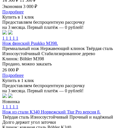
14 500 ₽
11 500 ₽
Экономия 3 000 ₽
Подробнее
Купить в 1 клик
Предоставляем беспроцентную рассрочку
на 3 месяца. Первый платёж — 0 рублей!
1
1
1
1
1
Нож финский Puukko М398.
Премиальный нож
Нержавеющий клинок
Твёрдая сталь
Износоустойчивый
Стабилизированное дерево
Клинок: Böhler M398
Продано, можно заказать
26 000 ₽
Подробнее
Купить в 1 клик
Предоставляем беспроцентную рассрочку
на 3 месяца. Первый платёж — 0 рублей!
Новинка
1
1
1
1
1
Нож из стали К340 Норвежский Tiur Pro версия β.
Твёрдая сталь
Износоустойчивый
Прочный и надёжный
Долго держит угол заточки
Клинок: кованая сталь Böhler K340