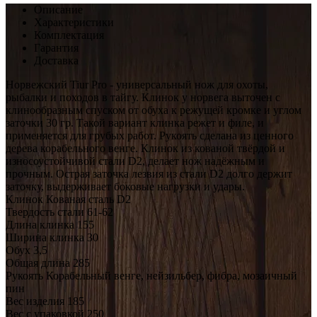
Описание
Характеристики
Комплектация
Гарантия
Доставка
Норвежский Tiur Pro - универсальный нож для охоты,
рыбалки и походов в тайгу. Клинок у норвега выточен с
клинообразным спуском от обуха к режущей кромке и углом
заточки 30 гр. Такой вариант клинка режет и филе, и
применяется для грубых работ. Рукоять сделана из ценного
дерева корабельного венге. Клинок из кованой твёрдой и
износоустойчивой стали D2, делает нож надёжным и
прочным. Острая заточка лезвия из стали D2 долго держит
заточку, выдерживает боковые нагрузки и удары.
Клинок
Кованая сталь D2
Твердость стали
61-62
Длина клинка
155
Ширина клинка
30
Обух
3,5
Общая длина
285
Рукоять
Корабельный венге, нейзильбер, фибра, мозаичный
пин
Вес изделия
185
Вес с упаковкой
250