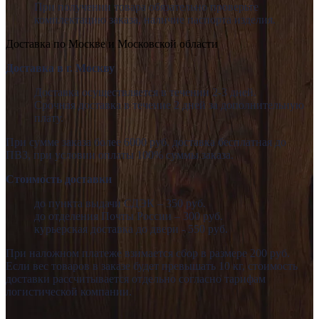
При получении товара обязательно проверьте
комплектацию заказа, наличие паспорта изделия.
Доставка по Москве и Московской области
Доставка в г. Москву
Доставка осуществляется в течении 2-3 дней.
Срочная доставка в течение 2 дней за дополнительную
плату.
При сумме заказа более 6000 руб. доставка бесплатная до
ПВЗ, при условии оплаты 100% суммы заказа.
Стоимость доставки
до пункта выдачи СДЭК – 350 руб.
до отделения Почты России – 300 руб.
курьерская доставка до двери - 550 руб.
При наложном платеже взимается сбор в размере 200 руб.
Если вес товаров в заказе будет превышать 10 кг, стоимость
доставки рассчитывается отдельно согласно тарифам
логистической компании.