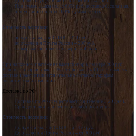
Доставка осуществляется в течении 2-4 дней.
При сумме заказа более 6000 руб. доставка бесплатная,
при условии оплаты 100% суммы заказа.
Стоимость доставки
до пункта выдачи СДЭК – 350 руб.
до отделения Почты России – 300 руб.
курьерская доставка до двери - 450 руб.
При наложном платеже взимается сбор в размере 200 руб.
Если вес товаров в заказе будет превышать 10 кг, стоимость
доставки рассчитывается отдельно согласно тарифам
логистической компании.
Доставка по РФ
Доставка по РФ осуществляется в течение 3-20 дней.
Срок доставки зависит от населённого пункта.
Стоимость доставки
До пункта выдачи СДЭК – от 350 руб.
До отделения Почты России – от 300 руб.