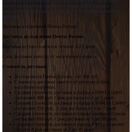
платежом в населённые пункты сельской местности или
населённые пункты крайнего Севера, ДФО, взимает
дополнительный сбор от 3,5% до 5% от суммы наложного
платежа.
Доставка в отделения Почты России
Доставка до отделения Почты России
Доставка осуществляется в течение 3-25 дней.
Срок доставки зависит от населённого пункта.
Стоимость доставки
До отделения Почты России – от 300 руб.
Стоимость доставки зависит от региона и типа
населённого пункта.
Средняя стоимость доставки в города в ПФО и ЦФО
составляет 300 руб. Срок доставки от 3 до 7 дней.
Средняя стоимость доставки в города в ЮФО и СКФО
составляет 350 руб. . Срок доставки от 3 до 7 дней.
Средняя стоимость доставки в города крайнего Севера
составляет 650 руб. Срок доставки от 5 до 20 дней.
Средняя стоимость доставки в города УФО составляет
350 руб. Срок доставки от 3 до 10 дней.