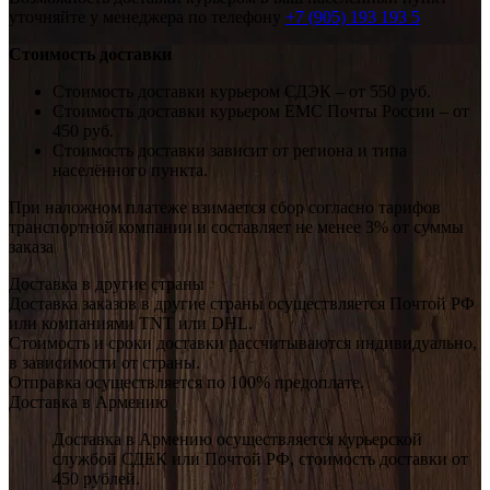
уточняйте у менеджера по телефону
+7 (905) 193 193 5
Стоимость доставки
Стоимость доставки курьером СДЭК – от 550 руб.
Стоимость доставки курьером ЕМС Почты России – от
450 руб.
Стоимость доставки зависит от региона и типа
населённого пункта.
При наложном платеже взимается сбор согласно тарифов
транспортной компании и составляет не менее 3% от суммы
заказа
Доставка в другие страны
Доставка заказов в другие страны осуществляется Почтой РФ
или компаниями TNT или DHL.
Стоимость и сроки доставки рассчитываются индивидуально,
в зависимости от страны.
Отправка осуществляется по 100% предоплате.
Доставка в Армению
Доставка в Армению осуществляется курьерской
службой СДЕК или Почтой РФ, стоимость доставки от
450 рублей.