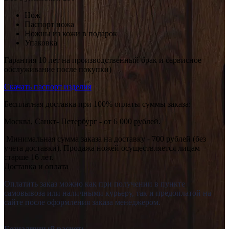
Нож
Паспорт ножа
Ножны из кожи в подарок
Упаковка
Гарантия 10 лет на производственный брак и сервисное
обслуживание после покупки)
Скачать паспорт изделия
Бесплатная доставка при 100% оплаты суммы заказа:
Москва, Санкт- Петербург - от 6 000 рублей.
Минимальная сумма заказа на доставку - 700 рублей (без
учета доставки). Продажа ножей осуществляется лицам
старше 16 лет.
Доставка и оплата
Оплатить заказ можно как при получении в пункте
самовывоза или наличными курьеру, так и предоплатой на
сайте после оформления заказа менеджером.
Безналичный расчет: