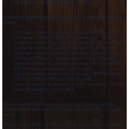
Курьерская доставка до двери - от 500 руб.
Стоимость доставки зависит от региона и типа населённого
пункта.
Средняя стоимость доставки в города в ПФО и ЦФО
составляет 350 руб. Срок доставки от 3 до 7 дней.
Средняя стоимость доставки в города в ЮФО и СКФО
составляет 400 руб. . Срок доставки от 3 до 7 дней.
Средняя стоимость доставки в города крайнего Севера
составляет 850 руб. Срок доставки от 5 до 20 дней.
Средняя стоимость доставки в города УФО составляет
450 руб. Срок доставки от 3 до 10 дней.
Средняя стоимость доставки в города СФО составляет
550 руб. Срок доставки от 3 до 10 дней.
Средняя стоимость доставки в ДФО составляет 750 руб.
Срок доставки от 5 до 20 дней.
При наложном платеже взимается сбор согласно тарифов
транспортной компании и составляет не менее 3% от суммы
заказа.
Обратите внимание, что Почта РФ при доставке наложным