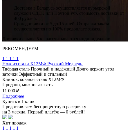
Доставка в Беларусь осуществляется курьерской
службой СДЕК или Почтой РФ, стоимость доставки от
400 рублей.
Срок доставки от 5 до 15 дней. Отправка заказа
осуществляется по 100% предоплате заказа.
Доставки свыше 5 кг рассчитываются индивидуально.
РЕКОМЕНДУЕМ
1
1
1
1
1
Нож из стали Х12МФ Русский Медведь.
Твёрдая сталь
Прочный и надёжный
Долго держит угол
заточки
Эффектный и стильный
Клинок: кованая сталь Х12МФ
Продано, можно заказать
11 000 ₽
Подробнее
Купить в 1 клик
Предоставляем беспроцентную рассрочку
на 3 месяца. Первый платёж — 0 рублей!
Хит продаж
1
1
1
1
1