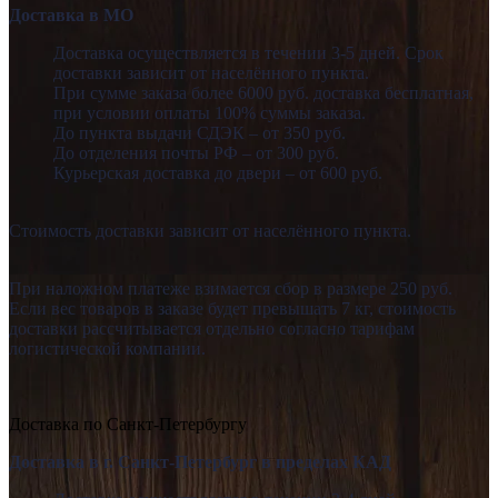
Доставка в МО
Доставка осуществляется в течении 3-5 дней. Срок
доставки зависит от населённого пункта.
При сумме заказа более 6000 руб. доставка бесплатная,
при условии оплаты 100% суммы заказа.
До пункта выдачи СДЭК – от 350 руб.
До отделения почты РФ – от 300 руб.
Курьерская доставка до двери – от 600 руб.
Стоимость доставки зависит от населённого пункта.
При наложном платеже взимается сбор в размере 250 руб.
Если вес товаров в заказе будет превышать 7 кг, стоимость
доставки рассчитывается отдельно согласно тарифам
логистической компании.
Доставка по Санкт-Петербургу
Доставка в г. Санкт-Петербург в пределах КАД