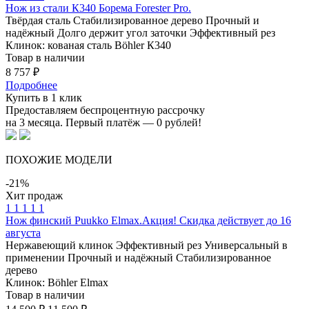
Нож из стали К340 Борема Forester Pro.
Твёрдая сталь
Стабилизированное дерево
Прочный и
надёжный
Долго держит угол заточки
Эффективный рез
Клинок: кованая сталь Böhler К340
Товар в наличии
8 757 ₽
Подробнее
Купить в 1 клик
Предоставляем беспроцентную рассрочку
на 3 месяца. Первый платёж — 0 рублей!
ПОХОЖИЕ
МОДЕЛИ
-21%
Хит продаж
1
1
1
1
1
Нож финский Puukko Elmax.Акция! Скидка действует до 16
августа
Нержавеющий клинок
Эффективный рез
Универсальный в
применении
Прочный и надёжный
Стабилизированное
дерево
Клинок: Böhler Elmax
Товар в наличии