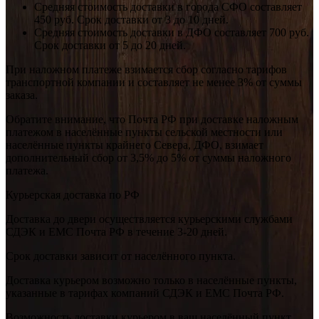
Средняя стоимость доставки в города СФО составляет
450 руб. Срок доставки от 3 до 10 дней.
Средняя стоимость доставки в ДФО составляет 700 руб.
Срок доставки от 5 до 20 дней.
При наложном платеже взимается сбор согласно тарифов
транспортной компании и составляет не менее 3% от суммы
заказа.
Обратите внимание, что Почта РФ при доставке наложным
платежом в населённые пункты сельской местности или
населённые пункты крайнего Севера, ДФО, взимает
дополнительный сбор от 3,5% до 5% от суммы наложного
платежа.
Курьерская доставка по РФ
Доставка до двери осуществляется курьерскими службами
СДЭК и ЕМС Почта РФ в течение 3-20 дней.
Срок доставки зависит от населённого пункта.
Доставка курьером возможно только в населённые пункты,
указанные в тарифах компаний СДЭК и ЕМС Почта РФ.
Возможность доставки курьером в ваш населённый пункт