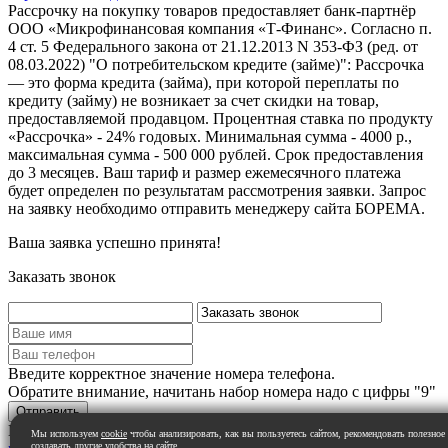
Рассрочку на покупку товаров предоставляет банк-партнёр
ООО «Микрофинансовая компания «Т-Финанс». Согласно п.
4 ст. 5 Федерального закона от 21.12.2013 N 353-ФЗ (ред. от
08.03.2022) "О потребительском кредите (займе)": Рассрочка
— это форма кредита (займа), при которой переплаты по
кредиту (займу) не возникает за счет скидки на товар,
предоставляемой продавцом. Процентная ставка по продукту
«Рассрочка» - 24% годовых. Минимальная сумма - 4000 р.,
максимальная сумма - 500 000 рублей. Срок предоставления
до 3 месяцев. Ваш тариф и размер ежемесячного платежа
будет определен по результатам рассмотрения заявки. Запрос
на заявку необходимо отправить менеджеру сайта БОРЕМА.
Ваша заявка успешно принята!
Заказать звонок
Введите корректное значение номера телефона.
Обратите внимание, начитань набор номера надо с цифры "9"
Нажимая на кнопку вы даете свое согласие на
обработку
Мы используем
cookie
чтобы анализировать, как вы пользуетесь сайтом, рекомендовать полезное
создавать другие удобства на сайте