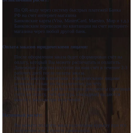
По QR-коду через систему быстрых платежей Банка
РФ
на счет интернет-магазина
Банковские карты (Visa, MasterCard, Maestro, Мир и т.д.)
Банковским переводом по квитанции на счет интернет-
магазина через любой другой банк.
Оплата заказов юридическими лицами:
После оформления заказа будет сформирован счёт на
оплату, который Вы можете распечатать и оплатить.
Денежные средства поступят на наш счёт в течение 2-3
рабочих дней после оплаты заказа.
Оплата заказов клиентами - юридическими лицами
возможна только по безналичному расчёту.
Все необходимые для бухгалтерии документы (оригинал
счёта на оплату, счёт-фактура, накладная) выдаются
вместе с заказом при получении.
Наличный расчёт:
Вы можете оплатить заказ наличными курьеру при его
получении или в пункте самовывоза.