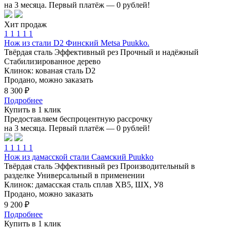
на 3 месяца. Первый платёж — 0 рублей!
Хит продаж
1
1
1
1
1
Нож из стали D2 Финский Metsa Puukko.
Твёрдая сталь
Эффективный рез
Прочный и надёжный
Стабилизированное дерево
Клинок: кованая сталь D2
Продано, можно заказать
8 300 ₽
Подробнее
Купить в 1 клик
Предоставляем беспроцентную рассрочку
на 3 месяца. Первый платёж — 0 рублей!
1
1
1
1
1
Нож из дамасской стали Саамский Puukko
Твёрдая сталь
Эффективный рез
Производительный в
разделке
Универсальный в применении
Клинок: дамасская сталь сплав ХВ5, ШХ, У8
Продано, можно заказать
9 200 ₽
Подробнее
Купить в 1 клик