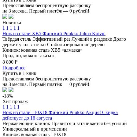
Предоставляем беспроцентную рассрочку
на 3 месяца. Первый платёж — 0 рублей!
Новинка
1
1
1
1
1
Нож из стали ХВ5 Финский Puukko Julma Koivu.
Твёрдая сталь
Эффективный рез
Лучший в разделке
Долго
держит угол заточки
Стабилизированное дерево
Клинок: кованая сталь ХВ5 «алмазка»
Продано, можно заказать
8 800 ₽
Подробнее
Купить в 1 клик
Предоставляем беспроцентную рассрочку
на 3 месяца. Первый платёж — 0 рублей!
-18%
Хит продаж
1
1
1
1
1
Нож из стали 110Х18 Финский Puukko.Акция! Скидка
действует до 16 августа
Нержавеющий клинок
Правится и затачивается без усилий
Универсальный в применении
Клинок: кованая сталь 110Х18