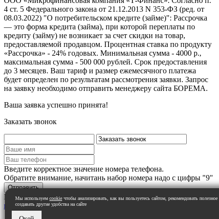
ООО «Микрофинансовая компания «Т-Финанс». Согласно п.
4 ст. 5 Федерального закона от 21.12.2013 N 353-ФЗ (ред. от
08.03.2022) "О потребительском кредите (займе)": Рассрочка
— это форма кредита (займа), при которой переплаты по
кредиту (займу) не возникает за счет скидки на товар,
предоставляемой продавцом. Процентная ставка по продукту
«Рассрочка» - 24% годовых. Минимальная сумма - 4000 р.,
максимальная сумма - 500 000 рублей. Срок предоставления
до 3 месяцев. Ваш тариф и размер ежемесячного платежа
будет определен по результатам рассмотрения заявки. Запрос
на заявку необходимо отправить менеджеру сайта БОРЕМА.
Ваша заявка успешно принята!
Заказать звонок
Введите корректное значение номера телефона.
Обратите внимание, начитань набор номера надо с цифры "9"
Нажимая на кнопку вы даете свое согласие на
обработку
Мы используем
cookie
чтобы анализировать, как вы пользуетесь сайтом, рекомендовать полезное
персональных данных
создавать другие удобства на сайте
Окей