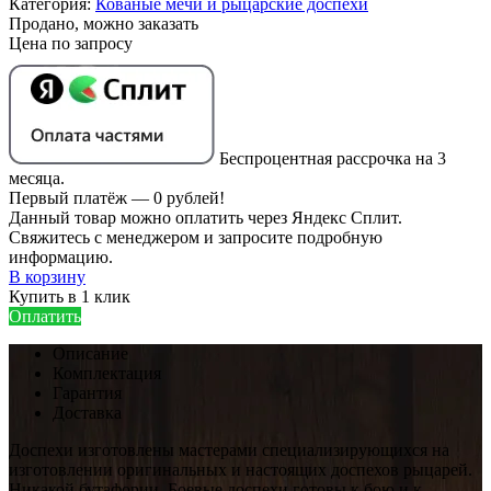
Категория:
Кованые мечи и рыцарские доспехи
Продано, можно заказать
Беспроцентная рассрочка на 3
месяца.
Первый платёж — 0 рублей!
Данный товар можно оплатить через Яндекс Сплит.
Свяжитесь с менеджером и запросите подробную
информацию.
В корзину
Купить в 1 клик
Оплатить
Описание
Комплектация
Гарантия
Доставка
Доспехи изготовлены мастерами специализирующихся на
изготовлении оригинальных и настоящих доспехов рыцарей.
Никакой бутафории. Боевые доспехи готовы к бою и к