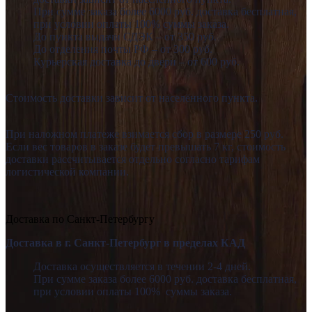
При сумме заказа более 6000 руб. доставка бесплатная,
при условии оплаты 100% суммы заказа.
До пункта выдачи СДЭК – от 350 руб.
До отделения почты РФ – от 300 руб.
Курьерская доставка до двери – от 600 руб.
Стоимость доставки зависит от населённого пункта.
При наложном платеже взимается сбор в размере 250 руб.
Если вес товаров в заказе будет превышать 7 кг, стоимость
доставки рассчитывается отдельно согласно тарифам
логистической компании.
Доставка по Санкт-Петербургу
Доставка в г. Санкт-Петербург в пределах КАД
Доставка осуществляется в течении 2-4 дней.
При сумме заказа более 6000 руб. доставка бесплатная,
при условии оплаты 100% суммы заказа.