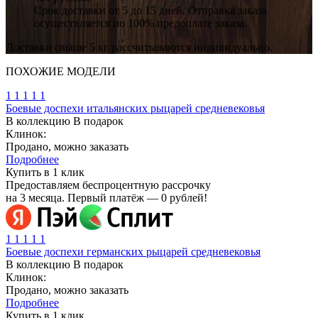
Срок доставки от 5 до 15 дней. Отправка заказа
осуществляется по 100% предоплате заказа.
Доставки свыше 5 кг рассчитываются индивидуально.
ПОХОЖИЕ
МОДЕЛИ
1
1
1
1
1
Боевые доспехи итальянских рыцарей средневековья
В коллекцию
В подарок
Клинок:
Продано, можно заказать
Подробнее
Купить в 1 клик
Предоставляем беспроцентную рассрочку
на 3 месяца. Первый платёж — 0 рублей!
1
1
1
1
1
Боевые доспехи германских рыцарей средневековья
В коллекцию
В подарок
Клинок:
Продано, можно заказать
Подробнее
Купить в 1 клик