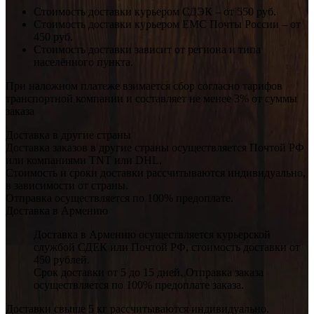
Стоимость доставки курьером СДЭК – от 550 руб.
Стоимость доставки курьером ЕМС Почты России – от
450 руб.
Стоимость доставки зависит от региона и типа
населённого пункта.
При наложном платеже взимается сбор согласно тарифов
транспортной компании и составляет не менее 3% от суммы
заказа
Доставка в другие страны
Доставка заказов в другие страны осуществляется Почтой РФ
или компаниями TNT или DHL.
Стоимость и сроки доставки рассчитываются индивидуально,
в зависимости от страны.
Отправка осуществляется по 100% предоплате.
Доставка в Армению
Доставка в Армению осуществляется курьерской
службой СДЕК или Почтой РФ, стоимость доставки от
450 рублей.
Срок доставки от 5 до 15 дней. Отправка заказа
осуществляется по 100% предоплате заказа.
Доставки свыше 5 кг рассчитываются индивидуально.