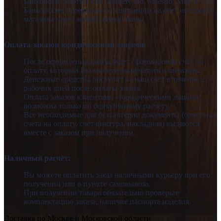
Банковские карты (Visa, MasterCard, Maestro, Мир и т.д.)
Банковским переводом по квитанции на счет интернет-
магазина через любой другой банк.
Оплата заказов юридическими лицами:
После оформления заказа будет сформирован счёт на
оплату, который Вы можете распечатать и оплатить.
Денежные средства поступят на наш счёт в течение 2-3
рабочих дней после оплаты заказа.
Оплата заказов клиентами - юридическими лицами
возможна только по безналичному расчёту.
Все необходимые для бухгалтерии документы (оригинал
счёта на оплату, счёт-фактура, накладная) выдаются
вместе с заказом при получении.
Наличный расчёт:
Вы можете оплатить заказ наличными курьеру при его
получении или в пункте самовывоза.
При получении товара обязательно проверьте
комплектацию заказа, наличие паспорта изделия.
Доставка по Москве и Московской области