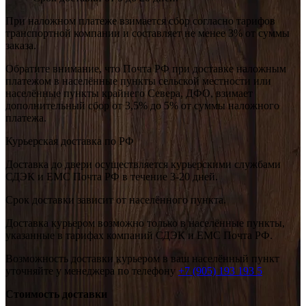
При наложном платеже взимается сбор согласно тарифов
транспортной компании и составляет не менее 3% от суммы
заказа.
Обратите внимание, что Почта РФ при доставке наложным
платежом в населённые пункты сельской местности или
населённые пункты крайнего Севера, ДФО, взимает
дополнительный сбор от 3,5% до 5% от суммы наложного
платежа.
Курьерская доставка по РФ
Доставка до двери осуществляется курьерскими службами
СДЭК и ЕМС Почта РФ в течение 3-20 дней.
Срок доставки зависит от населённого пункта.
Доставка курьером возможно только в населённые пункты,
указанные в тарифах компаний СДЭК и ЕМС Почта РФ.
Возможность доставки курьером в ваш населённый пункт
уточняйте у менеджера по телефону
+7 (905) 193 193 5
Стоимость доставки