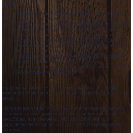
пункта.
Средняя стоимость доставки в города в ПФО и ЦФО
составляет 350 руб. Срок доставки от 3 до 7 дней.
Средняя стоимость доставки в города в ЮФО и СКФО
составляет 400 руб. . Срок доставки от 3 до 7 дней.
Средняя стоимость доставки в города крайнего Севера
составляет 850 руб. Срок доставки от 5 до 20 дней.
Средняя стоимость доставки в города УФО составляет
450 руб. Срок доставки от 3 до 10 дней.
Средняя стоимость доставки в города СФО составляет
550 руб. Срок доставки от 3 до 10 дней.
Средняя стоимость доставки в ДФО составляет 750 руб.
Срок доставки от 5 до 20 дней.
При наложном платеже взимается сбор согласно тарифов
транспортной компании и составляет не менее 3% от суммы
заказа.
Обратите внимание, что Почта РФ при доставке наложным
платежом в населённые пункты сельской местности или
населённые пункты крайнего Севера, ДФО, взимает
дополнительный сбор от 3,5% до 5% от суммы наложного
платежа.