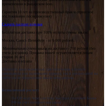
применению в рыцарском бою.
Гарантия 10 лет на производственный брак и сервисное
обслуживание после покупки)
Скачать паспорт изделия
Бесплатная доставка при 100% оплаты суммы заказа:
Москва, Санкт- Петербург - от 6 000 рублей.
Минимальная сумма заказа на доставку - 700 рублей (без
учета доставки). Продажа ножей осуществляется лицам
старше 16 лет.
Доставка и оплата
Оплатить заказ можно как при получении в пункте
самовывоза или наличными курьеру, так и предоплатой на
сайте после оформления заказа менеджером.
Безналичный расчет:
По QR-коду через систему быстрых платежей Банка
РФ
на счет интернет-магазина