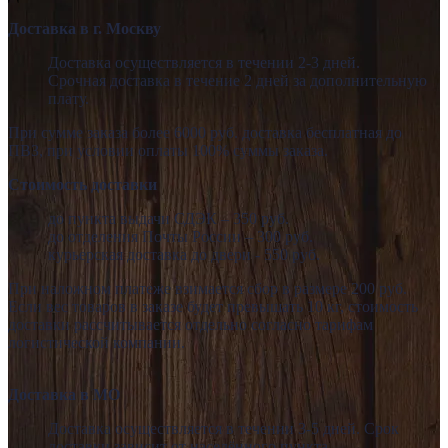
Доставка в г. Москву
Доставка осуществляется в течении 2-3 дней.
Срочная доставка в течение 2 дней за дополнительную
плату.
При сумме заказа более 6000 руб. доставка бесплатная до
ПВЗ, при условии оплаты 100% суммы заказа.
Стоимость доставки
до пункта выдачи СДЭК – 350 руб.
до отделения Почты России – 300 руб.
курьерская доставка до двери - 550 руб.
При наложном платеже взимается сбор в размере 200 руб.
Если вес товаров в заказе будет превышать 10 кг, стоимость
доставки рассчитывается отдельно согласно тарифам
логистической компании.
Доставка в МО
Доставка осуществляется в течении 3-5 дней. Срок
доставки зависит от населённого пункта.