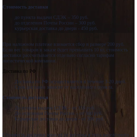
Стоимость доставки
до пункта выдачи СДЭК – 350 руб.
до отделения Почты России – 300 руб.
курьерская доставка до двери - 450 руб.
При наложном платеже взимается сбор в размере 200 руб.
Если вес товаров в заказе будет превышать 10 кг, стоимость
доставки рассчитывается отдельно согласно тарифам
логистической компании.
Доставка по РФ
Доставка по РФ осуществляется в течение 3-20 дней.
Срок доставки зависит от населённого пункта.
Стоимость доставки
До пункта выдачи СДЭК – от 350 руб.
До отделения Почты России – от 300 руб.
Курьерская доставка до двери - от 500 руб.
Стоимость доставки зависит от региона и типа населённого