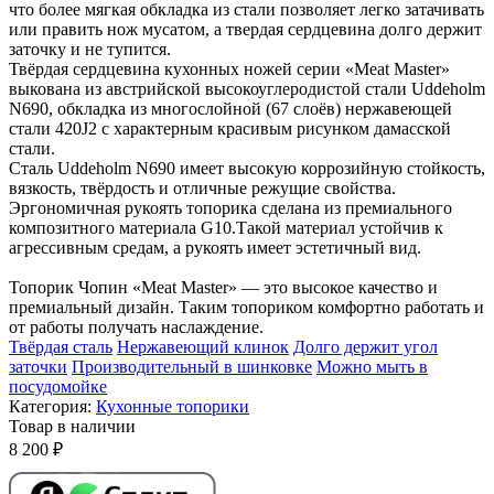
что более мягкая обкладка из стали позволяет легко затачивать
или править нож мусатом, а твердая сердцевина долго держит
заточку и не тупится.
Твёрдая сердцевина кухонных ножей серии «Meat Master»
выкована из австрийской высокоуглеродистой стали Uddeholm
N690, обкладка из многослойной (67 слоёв) нержавеющей
стали 420J2 с характерным красивым рисунком дамасской
стали.
Сталь Uddeholm N690 имеет высокую коррозийную стойкость,
вязкость, твёрдость и отличные режущие свойства.
Эргономичная рукоять топорика сделана из премиального
композитного материала G10.Такой материал устойчив к
агрессивным средам, а рукоять имеет эстетичный вид.
Топорик Чопин «Meat Master» — это высокое качество и
премиальный дизайн. Таким топориком комфортно работать и
от работы получать наслаждение.
Твёрдая сталь
Нержавеющий клинок
Долго держит угол
заточки
Производительный в шинковке
Можно мыть в
посудомойке
Категория:
Кухонные топорики
Товар в наличии
8 200 ₽