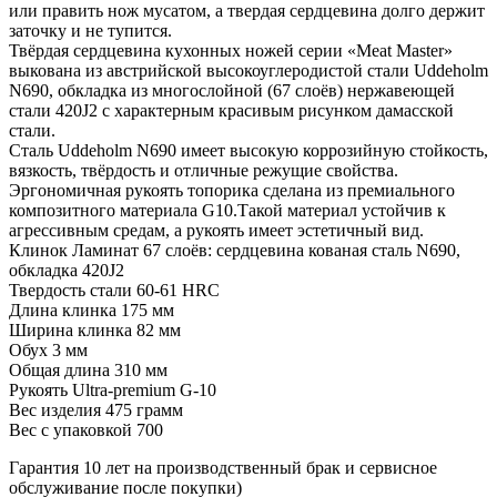
или править нож мусатом, а твердая сердцевина долго держит
заточку и не тупится.
Твёрдая сердцевина кухонных ножей серии «Meat Master»
выкована из австрийской высокоуглеродистой стали Uddeholm
N690, обкладка из многослойной (67 слоёв) нержавеющей
стали 420J2 с характерным красивым рисунком дамасской
стали.
Сталь Uddeholm N690 имеет высокую коррозийную стойкость,
вязкость, твёрдость и отличные режущие свойства.
Эргономичная рукоять топорика сделана из премиального
композитного материала G10.Такой материал устойчив к
агрессивным средам, а рукоять имеет эстетичный вид.
Клинок
Ламинат 67 слоёв: сердцевина кованая сталь N690,
обкладка 420J2
Твердость стали
60-61 HRC
Длина клинка
175 мм
Ширина клинка
82 мм
Обух
3 мм
Общая длина
310 мм
Рукоять
Ultra-premium G-10
Вес изделия
475 грамм
Вес с упаковкой
700
Гарантия 10 лет на производственный брак и сервисное
обслуживание после покупки)