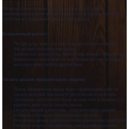
Оплатить заказ можно как при получении в пункте
самовывоза или наличными курьеру, так и предоплатой на
сайте после оформления заказа менеджером.
Безналичный расчет:
По QR-коду через систему быстрых платежей Банка
РФ
на счет интернет-магазина
Банковские карты (Visa, MasterCard, Maestro, Мир и т.д.)
Банковским переводом по квитанции на счет интернет-
магазина через любой другой банк.
Оплата заказов юридическими лицами:
После оформления заказа будет сформирован счёт на
оплату, который Вы можете распечатать и оплатить.
Денежные средства поступят на наш счёт в течение 2-3
рабочих дней после оплаты заказа.
Оплата заказов клиентами - юридическими лицами
возможна только по безналичному расчёту.
Все необходимые для бухгалтерии документы (оригинал
счёта на оплату, счёт-фактура, накладная) выдаются