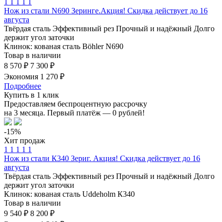
1
1
1
1
1
Нож из стали N690 Зеринге.Акция! Скидка действует до 16
августа
Твёрдая сталь
Эффективный рез
Прочный и надёжный
Долго
держит угол заточки
Клинок: кованая сталь Böhler N690
Товар в наличии
8 570 ₽
7 300 ₽
Экономия 1 270 ₽
Подробнее
Купить в 1 клик
Предоставляем беспроцентную рассрочку
на 3 месяца. Первый платёж — 0 рублей!
-15%
Хит продаж
1
1
1
1
1
Нож из стали К340 Зериг. Акция! Скидка действует до 16
августа
Твёрдая сталь
Эффективный рез
Прочный и надёжный
Долго
держит угол заточки
Клинок: кованая сталь Uddeholm К340
Товар в наличии
9 540 ₽
8 200 ₽