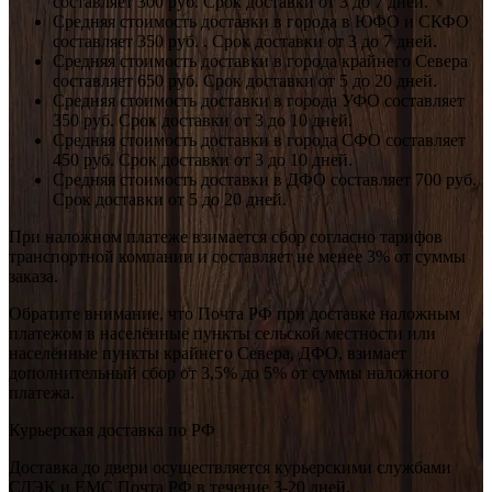
составляет 300 руб. Срок доставки от 3 до 7 дней.
Средняя стоимость доставки в города в ЮФО и СКФО
составляет 350 руб. . Срок доставки от 3 до 7 дней.
Средняя стоимость доставки в города крайнего Севера
составляет 650 руб. Срок доставки от 5 до 20 дней.
Средняя стоимость доставки в города УФО составляет
350 руб. Срок доставки от 3 до 10 дней.
Средняя стоимость доставки в города СФО составляет
450 руб. Срок доставки от 3 до 10 дней.
Средняя стоимость доставки в ДФО составляет 700 руб.
Срок доставки от 5 до 20 дней.
При наложном платеже взимается сбор согласно тарифов
транспортной компании и составляет не менее 3% от суммы
заказа.
Обратите внимание, что Почта РФ при доставке наложным
платежом в населённые пункты сельской местности или
населённые пункты крайнего Севера, ДФО, взимает
дополнительный сбор от 3,5% до 5% от суммы наложного
платежа.
Курьерская доставка по РФ
Доставка до двери осуществляется курьерскими службами
СДЭК и ЕМС Почта РФ в течение 3-20 дней.