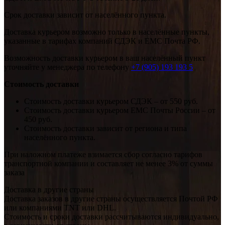
Срок доставки зависит от населённого пункта.
Доставка курьером возможно только в населённые пункты,
указанные в тарифах компаний СДЭК и ЕМС Почта РФ.
Возможность доставки курьером в ваш населённый пункт
уточняйте у менеджера по телефону
+7 (905) 193 193 5
Стоимость доставки
Стоимость доставки курьером СДЭК – от 550 руб.
Стоимость доставки курьером ЕМС Почты России – от
450 руб.
Стоимость доставки зависит от региона и типа
населённого пункта.
При наложном платеже взимается сбор согласно тарифов
транспортной компании и составляет не менее 3% от суммы
заказа
Доставка в другие страны
Доставка заказов в другие страны осуществляется Почтой РФ
или компаниями TNT или DHL.
Стоимость и сроки доставки рассчитываются индивидуально,