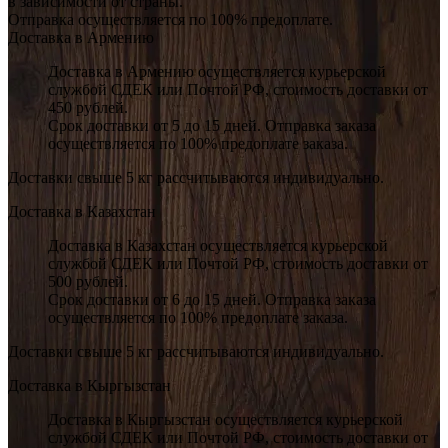
в зависимости от страны.
Отправка осуществляется по 100% предоплате.
Доставка в Армению
Доставка в Армению осуществляется курьерской
службой СДЕК или Почтой РФ, стоимость доставки от
450 рублей.
Срок доставки от 5 до 15 дней. Отправка заказа
осуществляется по 100% предоплате заказа.
Доставки свыше 5 кг рассчитываются индивидуально.
Доставка в Казахстан
Доставка в Казахстан осуществляется курьерской
службой СДЕК или Почтой РФ, стоимость доставки от
500 рублей.
Срок доставки от 6 до 15 дней. Отправка заказа
осуществляется по 100% предоплате заказа.
Доставки свыше 5 кг рассчитываются индивидуально.
Доставка в Кыргызстан
Доставка в Кыргызстан осуществляется курьерской
службой СДЕК или Почтой РФ, стоимость доставки от