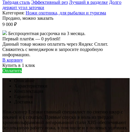
Твёрдая сталь
Эффективный рез
Лучший в разделке
Долго
держит угол заточки
Категория:
Ножи охотника, для рыбалки и туризма
Продано, можно заказать
9 000 ₽
Беспроцентная рассрочка на 3 месяца.
Первый платёж — 0 рублей!
Данный товар можно оплатить через Яндекс Сплит.
Свяжитесь с менеджером и запросите подробную
информацию.
В корзину
Купить в 1 клик
Оплатить
Описание
Характеристики
Комплектация
Гарантия
Доставка
Нож-скинер Ергаки главный специалист по снятию шкур с
секачей и с сохатых. Прямые спуски в ноль из твёрдой
хромовольфрамовой легированной стали ХВ5 обеспечивают
без отказную работу ножа, в том числе и в полевых условиях.