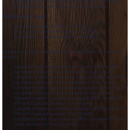
Доставка по РФ осуществляется в течение 3-20 дней.
Срок доставки зависит от населённого пункта.
Стоимость доставки
До пункта выдачи СДЭК – от 350 руб.
До отделения Почты России – от 300 руб.
Курьерская доставка до двери - от 500 руб.
Стоимость доставки зависит от региона и типа населённого
пункта.
Средняя стоимость доставки в города в ПФО и ЦФО
составляет 350 руб. Срок доставки от 3 до 7 дней.
Средняя стоимость доставки в города в ЮФО и СКФО
составляет 400 руб. . Срок доставки от 3 до 7 дней.
Средняя стоимость доставки в города крайнего Севера
составляет 850 руб. Срок доставки от 5 до 20 дней.
Средняя стоимость доставки в города УФО составляет
450 руб. Срок доставки от 3 до 10 дней.
Средняя стоимость доставки в города СФО составляет
550 руб. Срок доставки от 3 до 10 дней.
Средняя стоимость доставки в ДФО составляет 750 руб.
Срок доставки от 5 до 20 дней.