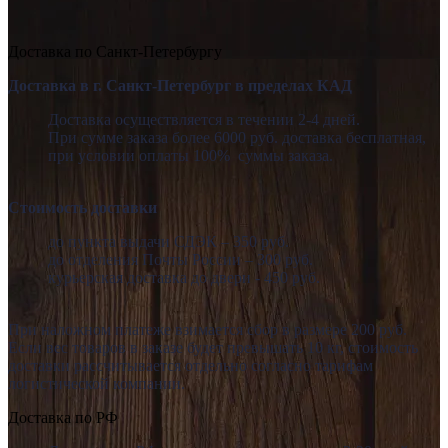
Доставка по Санкт-Петербургу
Доставка в г. Санкт-Петербург в пределах КАД
Доставка осуществляется в течении 2-4 дней.
При сумме заказа более 6000 руб. доставка бесплатная,
при условии оплаты 100% суммы заказа.
Стоимость доставки
до пункта выдачи СДЭК – 350 руб.
до отделения Почты России – 300 руб.
курьерская доставка до двери - 450 руб.
При наложном платеже взимается сбор в размере 200 руб.
Если вес товаров в заказе будет превышать 10 кг, стоимость
доставки рассчитывается отдельно согласно тарифам
логистической компании.
Доставка по РФ