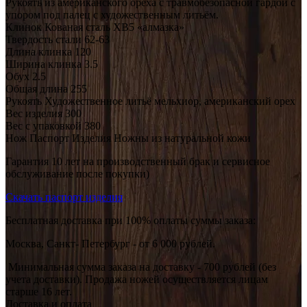
Рукоять из американского ореха с травмобезопасной гардой с
упором под палец с художественным литьём.
Клинок
Кованая сталь ХВ5 «алмазка»
Твердость стали
62-63
Длина клинка
120
Ширина клинка
3.5
Обух
2.5
Общая длина
255
Рукоять
Художественное литьё мельхиор, американский орех
Вес изделия
300
Вес с упаковкой
380
Нож Паспорт Изделия Ножны из натуральной кожи
Гарантия 10 лет на производственный брак и сервисное
обслуживание после покупки)
Скачать паспорт изделия
Бесплатная доставка при 100% оплаты суммы заказа:
Москва, Санкт- Петербург - от 6 000 рублей.
Минимальная сумма заказа на доставку - 700 рублей (без
учета доставки). Продажа ножей осуществляется лицам
старше 16 лет.
Доставка и оплата