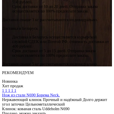
550 рублей.
Срок доставки от 10 до 20 дней. Отправка заказа
осуществляется по 100% предоплате заказа.
Доставки свыше 3 кг рассчитываются индивидуально.
Доставка в Беларусь
Доставка в Беларусь осуществляется курьерской
службой СДЕК или Почтой РФ, стоимость доставки от
400 рублей.
Срок доставки от 5 до 15 дней. Отправка заказа
осуществляется по 100% предоплате заказа.
Доставки свыше 5 кг рассчитываются индивидуально.
РЕКОМЕНДУЕМ
Новинка
Хит продаж
1
1
1
1
1
Нож из стали N690 Борема Neck.
Нержавеющий клинок
Прочный и надёжный
Долго держит
угол заточки
Цельнометаллический
Клинок: кованая сталь Uddeholm N690
Продано, можно заказать