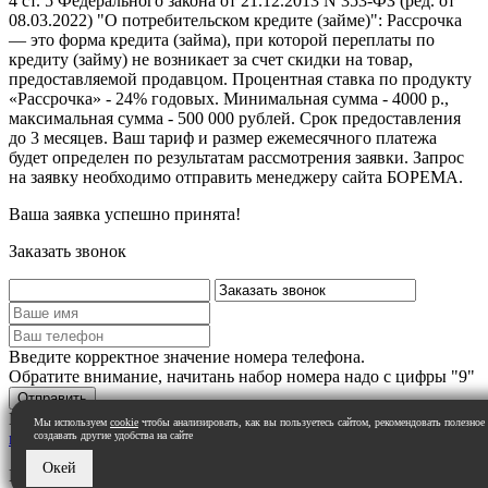
4 ст. 5 Федерального закона от 21.12.2013 N 353-ФЗ (ред. от
08.03.2022) "О потребительском кредите (займе)": Рассрочка
— это форма кредита (займа), при которой переплаты по
кредиту (займу) не возникает за счет скидки на товар,
предоставляемой продавцом. Процентная ставка по продукту
«Рассрочка» - 24% годовых. Минимальная сумма - 4000 р.,
максимальная сумма - 500 000 рублей. Срок предоставления
до 3 месяцев. Ваш тариф и размер ежемесячного платежа
будет определен по результатам рассмотрения заявки. Запрос
на заявку необходимо отправить менеджеру сайта БОРЕМА.
Ваша заявка успешно принята!
Заказать звонок
Введите корректное значение номера телефона.
Обратите внимание, начитань набор номера надо с цифры "9"
Нажимая на кнопку вы даете свое согласие на
обработку
Мы используем
cookie
чтобы анализировать, как вы пользуетесь сайтом, рекомендовать полезное
персональных данных
создавать другие удобства на сайте
Окей
Ваша заявка успешно принята!