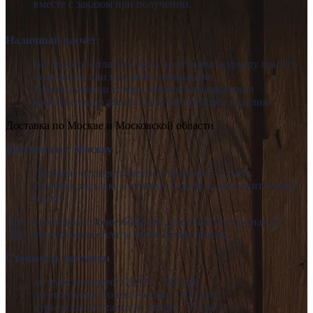
вместе с заказом при получении.
Наличный расчёт:
Вы можете оплатить заказ наличными курьеру при его
получении или в пункте самовывоза.
При получении товара обязательно проверьте
комплектацию заказа, наличие паспорта изделия.
Доставка по Москве и Московской области
Доставка в г. Москву
Доставка осуществляется в течении 2-3 дней.
Срочная доставка в течение 2 дней за дополнительную
плату.
При сумме заказа более 6000 руб. доставка бесплатная до
ПВЗ, при условии оплаты 100% суммы заказа.
Стоимость доставки
до пункта выдачи СДЭК – 350 руб.
до отделения Почты России – 300 руб.
курьерская доставка до двери - 550 руб.