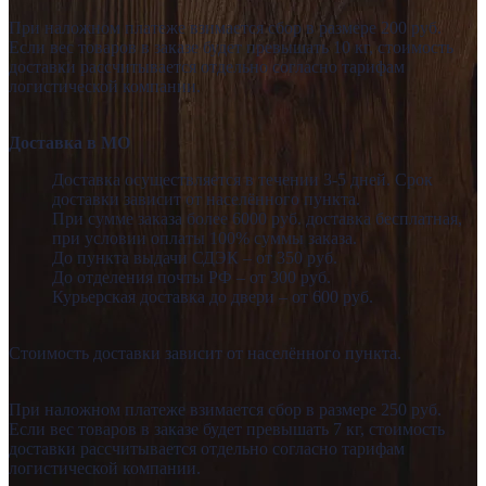
При наложном платеже взимается сбор в размере 200 руб.
Если вес товаров в заказе будет превышать 10 кг, стоимость
доставки рассчитывается отдельно согласно тарифам
логистической компании.
Доставка в МО
Доставка осуществляется в течении 3-5 дней. Срок
доставки зависит от населённого пункта.
При сумме заказа более 6000 руб. доставка бесплатная,
при условии оплаты 100% суммы заказа.
До пункта выдачи СДЭК – от 350 руб.
До отделения почты РФ – от 300 руб.
Курьерская доставка до двери – от 600 руб.
Стоимость доставки зависит от населённого пункта.
При наложном платеже взимается сбор в размере 250 руб.
Если вес товаров в заказе будет превышать 7 кг, стоимость
доставки рассчитывается отдельно согласно тарифам
логистической компании.