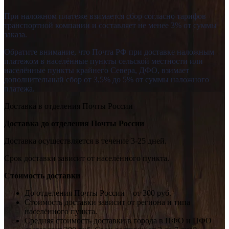
При наложном платеже взимается сбор согласно тарифов
транспортной компании и составляет не менее 3% от суммы
заказа.
Обратите внимание, что Почта РФ при доставке наложным
платежом в населённые пункты сельской местности или
населённые пункты крайнего Севера, ДФО, взимает
дополнительный сбор от 3,5% до 5% от суммы наложного
платежа.
Доставка в отделения Почты России
Доставка до отделения Почты России
Доставка осуществляется в течение 3-25 дней.
Срок доставки зависит от населённого пункта.
Стоимость доставки
До отделения Почты России – от 300 руб.
Стоимость доставки зависит от региона и типа
населённого пункта.
Средняя стоимость доставки в города в ПФО и ЦФО